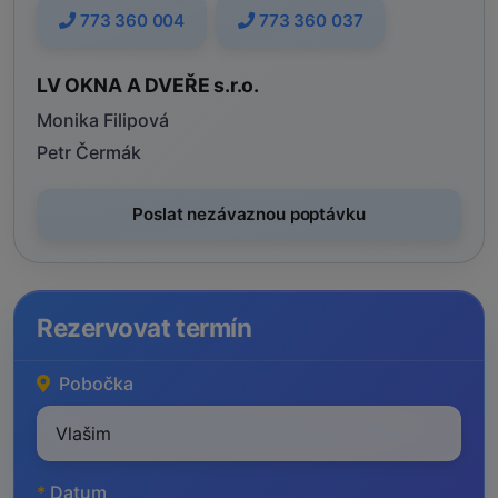
773 360 004
773 360 037
LV OKNA A DVEŘE s.r.o.
Monika Filipová
Petr Čermák
Poslat nezávaznou poptávku
Rezervovat termín
Pobočka
*
Datum