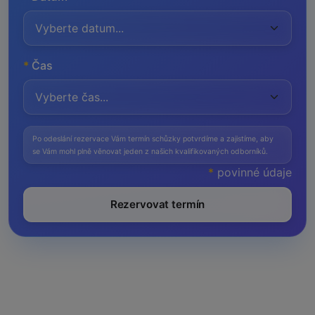
*
Čas
Po odeslání rezervace Vám termín schůzky potvrdíme a zajistíme, aby
se Vám mohl plně věnovat jeden z našich kvalifikovaných odborníků.
*
povinné údaje
Rezervovat termín