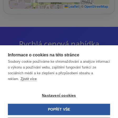
|
©
Leaflet
OpenStreetMap
Rychlá cenová nabídka
Informace o cookies na této stránce
Pošlete nám poptávku a my vám spočítáme
Soubory cookie používáme ke shromažďování a analýze informací
nabídku nejpozději do 72 hodin!
o výkonu a používání webu, zajištění fungování funkcí ze
sociálních médií a ke zlepšení a přizpůsobení obsahu a
reklam.
Zjistit více
Vaši poptávku vyřídí Monika Filipová
Nastavení cookies
*
Jméno a příjmení
POPŘÍT VŠE