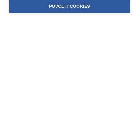
POVOLIT COOKIES
*
Telefon
*
Email
Lokalita
Vaše požadavky
Výměna oken
Zaškrtněte, pokud se jedná o výměnu stávajících