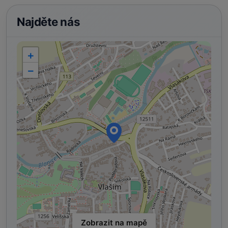
Najděte nás
+
−
Zobrazit na mapě