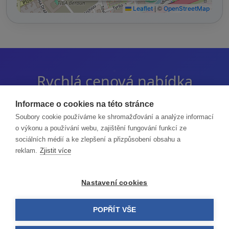
|
©
Leaflet
OpenStreetMap
Rychlá cenová nabídka
Pošlete nám poptávku a my vám spočítáme
Informace o cookies na této stránce
Soubory cookie používáme ke shromažďování a analýze informací
nabídku nejpozději do 72 hodin!
o výkonu a používání webu, zajištění fungování funkcí ze
sociálních médií a ke zlepšení a přizpůsobení obsahu a
Vaši poptávku vyřídí Michal Starec
reklam.
Zjistit více
Nastavení cookies
*
Jméno a příjmení
POPŘÍT VŠE