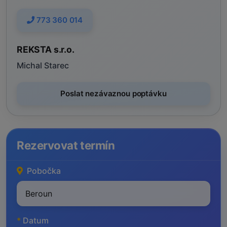
773 360 014
REKSTA s.r.o.
Michal Starec
Poslat nezávaznou poptávku
Rezervovat termín
Pobočka
*
Datum