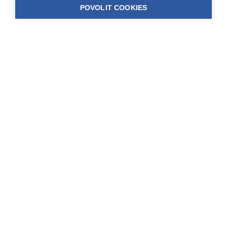
POVOLIT COOKIES
*
Telefon
*
Email
Lokalita
Vaše požadavky
Výměna oken
Zaškrtněte, pokud se jedná o výměnu stávajících