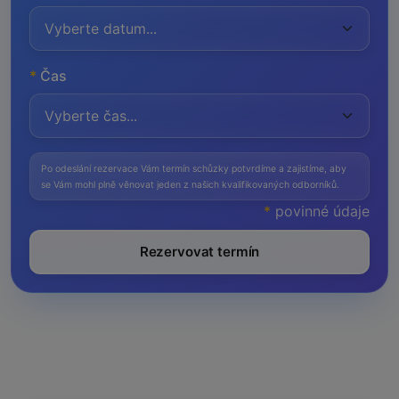
*
Čas
Po odeslání rezervace Vám termín schůzky potvrdíme a zajistíme, aby
se Vám mohl plně věnovat jeden z našich kvalifikovaných odborníků.
*
povinné údaje
Rezervovat termín