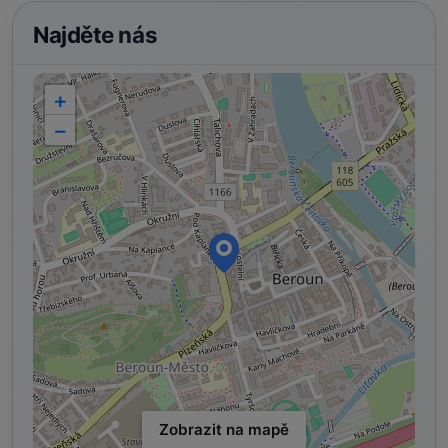
Najděte nás
+
−
Zobrazit na mapě