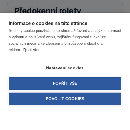
Předokenní rolety
Informace o cookies na této stránce
Soubory cookie používáme ke shromažďování a analýze informací
Rolety
Předokenní
Tepelná izolace
o výkonu a používání webu, zajištění fungování funkcí ze
sociálních médií a ke zlepšení a přizpůsobení obsahu a
reklam.
Zjistit více
Vynikající tepelná izolace a ochrana před sluncem
Nastavení cookies
Detail
POPŘÍT VŠE
POVOLIT COOKIES