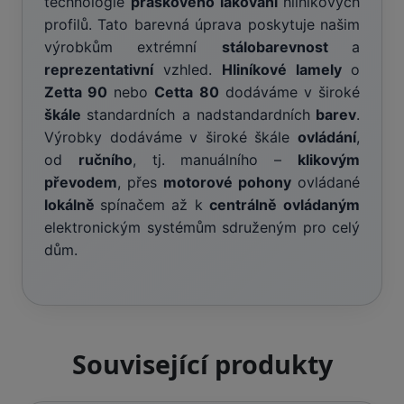
technologie
práškového lakování
hliníkových
profilů. Tato barevná úprava poskytuje našim
výrobkům extrémní
stálobarevnost
a
reprezentativní
vzhled.
Hliníkové lamely
o
Zetta 90
nebo
Cetta 80
dodáváme v široké
škále
standardních a nadstandardních
barev
.
Výrobky dodáváme v široké škále
ovládání
,
od
ručního
, tj. manuálního –
klikovým
převodem
, přes
motorové pohony
ovládané
lokálně
spínačem až k
centrálně
ovládaným
elektronickým systémům sdruženým pro celý
dům.
Související produkty