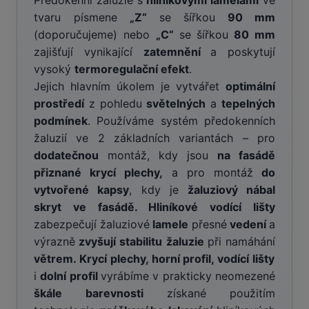
Předokenní žaluzie s
hliníkovými lamelami
ve
tvaru písmene
„Z“
se šířkou
90 mm
(doporučujeme) nebo
„C“
se šířkou
80 mm
zajišťují vynikající
zatemnění
a poskytují
vysoký
termoregulační efekt
.
Jejich hlavním úkolem je vytvářet
optimální
prostředí
z pohledu
světelných
a
tepelných
podmínek
. Používáme systém předokenních
žaluzií ve 2 základních variantách – pro
dodatečnou
montáž, kdy jsou
na fasádě
přiznané krycí plechy,
a pro montáž
do
vytvořené kapsy
, kdy je
žaluziový nábal
skryt ve fasádě. Hliníkové vodící lišty
zabezpečují žaluziové
lamele
přesné
vedení
a
výrazně
zvyšují stabilitu žaluzie
při namáhání
větrem. Krycí plechy, horní profil, vodící lišty
i
dolní profil
vyrábíme v prakticky neomezené
škále
barevnosti
získané použitím