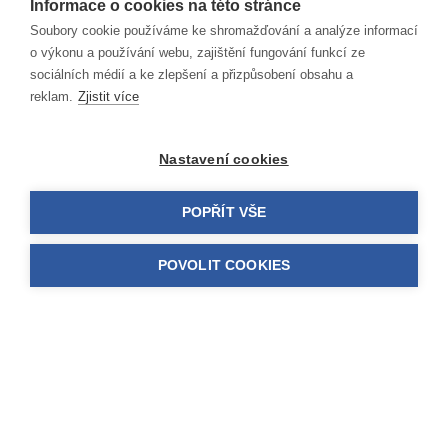
Informace o cookies na této stránce
Dřevěné vchodové dveře jsou
Soubory cookie používáme ke shromažďování a analýze informací
vyráběny z třívrstvého lepeného
o výkonu a používání webu, zajištění fungování funkcí ze
hranolu (smrk nebo meranti).
sociálních médií a ke zlepšení a přizpůsobení obsahu a
Povrchová úprava j...
reklam.
Zjistit více
Nastavení cookies
Zobrazit produkty
POPŘÍT VŠE
POVOLIT COOKIES