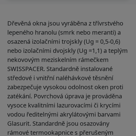
Dřevěná okna jsou vyráběna z
třívrstvého
lepeného hranolu
(smrk nebo meranti) a
osazená
izolačními trojskly
(Ug = 0,5-0,6)
nebo
izolačními dvojskly
(Ug =1,1)
a
teplým
nekovovým
meziskelním rámečkem
SWISSPACER
. Standardně instalované
středové
i
vnitřní naléhávkové těsnění
zabezpečuje vysokou odolnost oken proti
zatékání. Povrchová úprava je prováděna
vysoce kvalitními lazurovacími či krycími
vodou ředitelnými
akrylátovými
barvami
Glasurit
. Standardně jsou osazovány
rámové
termookapnice s přerušeným