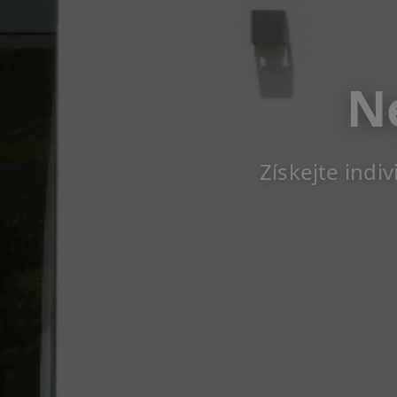
N
Získejte indi