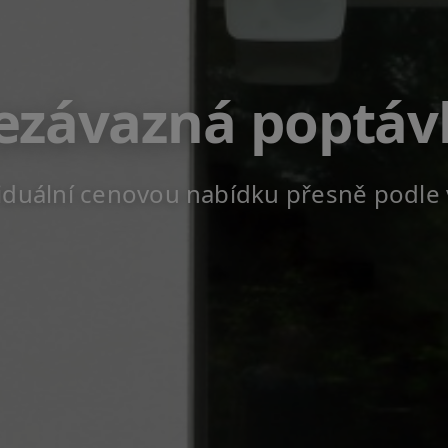
ezávazná poptáv
viduální cenovou nabídku přesně podle