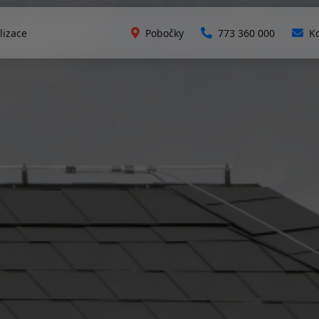
lizace
Pobočky
773 360 000
K