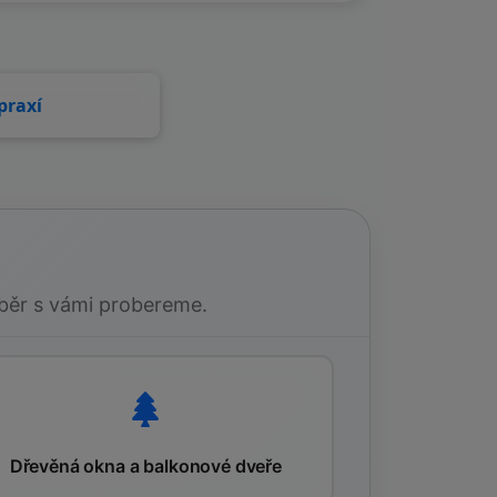
praxí
běr s vámi probereme.
Dřevěná okna a balkonové dveře