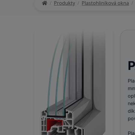
Produkty
Plastohliníková okna
P
Pl
mm
opl
ne
dí
pov
Pl