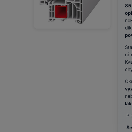
85
op
ne
dí
po
St
rá
Kv
chy
Ok
vý
ne
la
Pla
Še