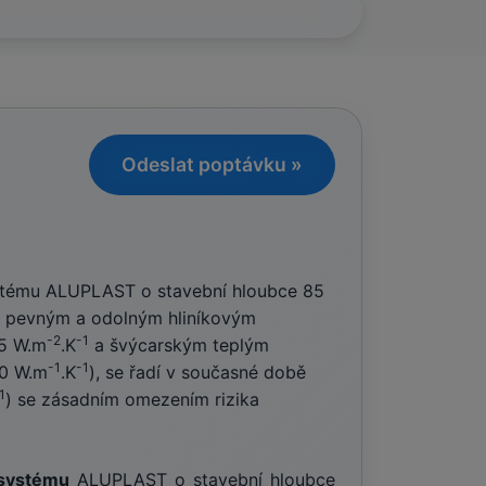
Odeslat poptávku »
stému ALUPLAST o stavební hloubce 85
mi pevným a odolným hliníkovým
-2
-1
,5 W.m
.K
a švýcarským teplým
-1
-1
0 W.m
.K
), se řadí v současné době
1
) se zásadním omezením rizika
systému
ALUPLAST o stavební hloubce