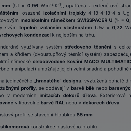
-2
-1
mm
(Uf =
0,96
W.m
.K
), opatřená z exteriérové st
láštěním
, osazená
izolačními
trojskly
4-18-4-18-4 s U
kovovým
meziskelním
rámečkem
SWISSPACER
U
(Ψ =
0
ky svým
tepelně
izolačním
vlastnostem
(Uw =
0,72
W.
vrchových
kondenzací
k nejlepším na trhu.
andardně využívaný systém
středového
těsnění
s celk
mem a křídlem (dvoustupňový těsnící systém) zabezpečuje
alitní německé
celoobvodové
kování
MACO
MULTIMATI
bné manipulaci) umožňuje jejich velmi snadné a pohodlné u
na jedinečného „
hranatého
“
designu
, vyztužená bohatě 
ztužnými
profily
, se dodávají v
barvě
bílé
nebo
barevnýc
bo v moderních
imitacích
dekorů
dřeva
. Exterierové 
kované
v libovolné
barvě
RAL
nebo v
dekorech
dřeva
.
stový profil se stavební hloubkou
85 mm
stikomorová
konstrukce plastového profilu